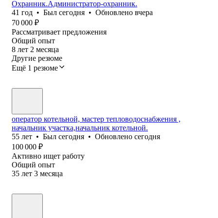
Охранник.Администратор-охранник.
41
год
•
Был
сегодня
•
Обновлено
вчера
70 000
₽
Рассматривает предложения
Общий опыт
8
лет
2
месяца
Другие резюме
Ещё 1 резюме
оператор котельной, мастер тепловодоснабжения ,
начальник участка,начальник котельной.
55
лет
•
Был
сегодня
•
Обновлено
сегодня
100 000
₽
Активно ищет работу
Общий опыт
35
лет
3
месяца