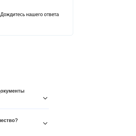
Дождитесь нашего ответа
 документы
 НДС в следствие
рименении такого
чество?
 о принятии,
логовый режим