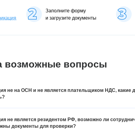
Заполните форму
фикация
и загрузите документы
а возможные вопросы
ия не на ОСН и не является плательщиком НДС, какие
ь?
специальных налоговых режимах, например, освобождены от уплаты
нной системы налогообложения, предоставьте подтверждение о п
ия не является резидентом РФ, возможно ли сотрудни
 может быть первый лист декларации с отметкой налогового органа
нужны документы для проверки?
ции через интернет или заявление о переходе на специальный на