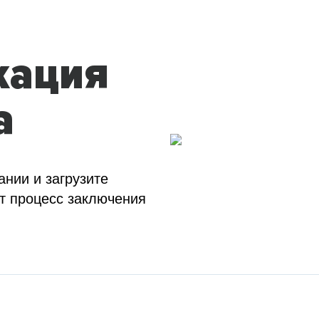
кация
а
ании и загрузите
т процесс заключения