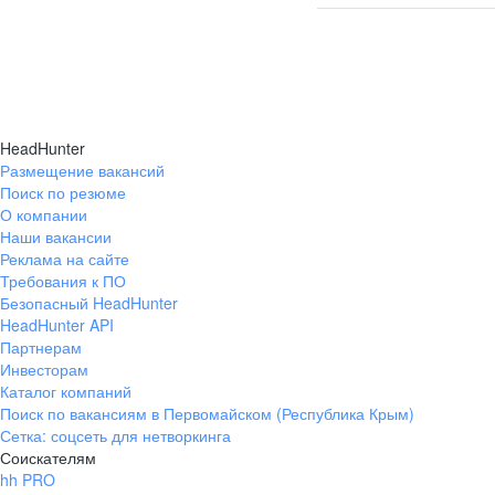
с отметкой о принятии.
Да, сотрудничество воз
В этом случае нужен б
документы:
документ о назначен
HeadHunter
документ о праве по
Размещение вакансий
для юрлиц-нерезиден
Поиск по резюме
о постановке на учёт
О компании
для юрлиц-нерезиден
Наши вакансии
свидетельства об уч
Реклама на сайте
налоговой службы № 
Требования к ПО
Безопасный HeadHunter
Отправьте их по почте 
HeadHunter API
Партнерам
Если документы полност
Инвесторам
заверенный перевод на 
Каталог компаний
о резидентстве с апост
Поиск по вакансиям в Первомайском (Республика Крым)
Сетка: соцсеть для нетворкинга
Соискателям
hh PRO