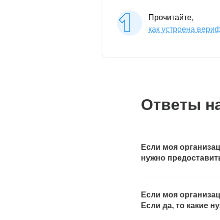
Прочитайте,
как устроена вери
Ответы н
Если моя организац
нужно предоставит
Если вы работаете на 
применения ими упрощё
Если моя организац
налогового режима. Это
Если да, то какие 
протокол сдачи деклара