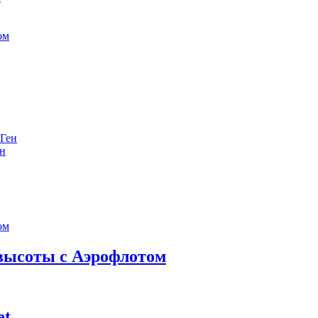
е
ен
 высоты с Аэрофлотом
et