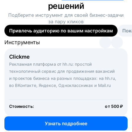
решений
Подберите инструмент для своей
бизнес-задачи
за пару кликов
Привлечь аудиторию по вашим настройкам
Пок
Инструменты
Инструменты
Инструменты
Виртуальный рекрутер
Clickme
Вакансия дня
Массовый подбор под ключ. Решите, сколько
Рекламная платформа от hh.ru: простой
Рекламный формат для вакансий на главной странице
кандидатов и когда вам нужно, и за дело возьмутся
технологичный сервис для продвижения вакансий
hh.ru. Увеличивает количество откликов
маркетологи, рекрутеры и проектные менеджеры
и проектов бизнеса на разных площадках: на hh.ru,
hh.ru с целым набором digital-инструментов
во ВКонтакте, Яндексе, Одноклассниках и Mail.ru
Стоимость:
от 200 000 ₽
Узнать подробнее
Стоимость:
от 500 ₽
Узнать подробнее
Узнать подробнее