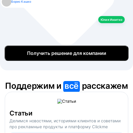
Борис Кашко
Юлия Изоитко
Александр Кулагин
Даниил Макаров
Екатерина Лазаренко
Юлия Изоитко
Получить решение для компании
Поддержим и
всё
расскажем
Статьи
Делимся новостями, историями клиентов и советами
про рекламные продукты и платформу Clickme