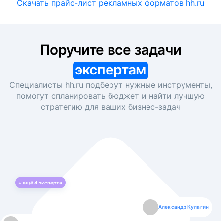
Скачать прайс-лист рекламных форматов hh.ru
Поручите все задачи
экспертам
Специалисты hh.ru подберут нужные инструменты,
помогут спланировать бюджет и найти лучшую
стратегию для ваших
бизнес-задач
+ ещё
4
эксперта
Екатерина Лазаренко
Александр Кулагин
Даниил Макаров
Борис Кашко
Юлия Изоитко