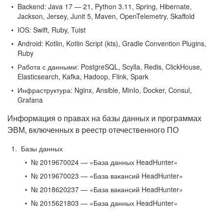
Backend:
Java 17 — 21, Python 3.11, Spring, Hibernate,
Jackson, Jersey, Junit 5, Maven, OpenTelemetry, Skaffold
IOS:
Swift, Ruby, Tuist
Android:
Kotlin, Kotlin Script (kts), Gradle Convention Plugins,
Ruby
Работа с данными:
PostgreSQL, Scylla, Redis, ClickHouse,
Elasticsearch, Kafka, Hadoop, Flink, Spark
Инфраструктура:
Nginx, Ansible, MinIo, Docker, Consul,
Grafana
Информация о правах на базы данных и программах
ЭВМ, включенных в реестр отечественного ПО
Базы данных
№ 2019670024 — «База данных HeadHunter»
№ 2019670023 — «База вакансий HeadHunter»
№ 2018620237 — «База вакансий HeadHunter»
№ 2015621803 — «База данных HeadHunter»