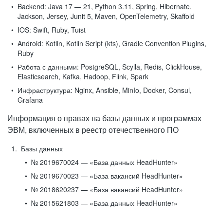
Backend:
Java 17 — 21, Python 3.11, Spring, Hibernate,
Jackson, Jersey, Junit 5, Maven, OpenTelemetry, Skaffold
IOS:
Swift, Ruby, Tuist
Android:
Kotlin, Kotlin Script (kts), Gradle Convention Plugins,
Ruby
Работа с данными:
PostgreSQL, Scylla, Redis, ClickHouse,
Elasticsearch, Kafka, Hadoop, Flink, Spark
Инфраструктура:
Nginx, Ansible, MinIo, Docker, Consul,
Grafana
Информация о правах на базы данных и программах
ЭВМ, включенных в реестр отечественного ПО
Базы данных
№ 2019670024 — «База данных HeadHunter»
№ 2019670023 — «База вакансий HeadHunter»
№ 2018620237 — «База вакансий HeadHunter»
№ 2015621803 — «База данных HeadHunter»