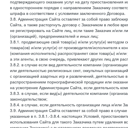
подтверждающего оказание услуг на дату приостановления ис
в одностороннем порядке с направлением Заказчику соответ
штрафа в соответствии с условиями заключенного Договора.
3.8. Администрация Сайта оставляет за собой право заблоки
Сайта, а также расторгнуть договор с Заказчиком в любое в
не регистрировать на Сайте лиц, если такие Заказчик и/или 
(организаций), предпринимателей и иных лиц:
3.8.1. продвигающие свой товар(ы) и/или услугу(и) методом 
товара(ов) и/или услуг(и) от производителя/исполнителя к к
(компания-исполнитель) распространяет свои товар(ы) и/или 
а эти агенты, в свою очередь, привлекают других лиц для ра
3.8.2. в случае если вид деятельности компании (организаци
или деятельностью религиозных сект, оккультных организаций
с организацией азартных игр и развлечений, деятельностью 
распространением порнографической продукции или оказанием
на усмотрение Администрации Сайта, если деятельность ком
3.8.3. в случае, если вид(ы) деятельности компании (органи
законодательством;
3.8.4. в случае, если деятельность организации лица и/или З
3.9. Администрация Сайта оставляет за собой право в случа
указанные в п. 3.8.1.-3.8.4. настоящих Условий, приостанови
использования Сайта для такого Заказчика путем удаления 
компании Заказчика) с выставлением документа подтверждаю