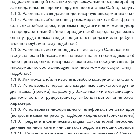
подразумевающей оказание услуг сексуального характера), 
законодательство, вредить другим посетителям Сайта, наруша
1.1.3. Размещать заведомо недостоверную информацию о себ
1.1.4. Размещать объявления, рекламирующие любые франча
стать дистрибьютером, торговым представителем, «менедже
на предварительной и/или периодической передаче денежны
оплату труда только в виде процента от продаж и/или требуе
«членов клуба» и тому подобное;
1.1.5. Размещать и/или передавать, используя Сайт, контент
в случае, если Пользователь не имеет на это необходимого 
либо произведения, товарные знаки и знаки обслуживания,
информацию, составляющую чью-либо коммерческую тайну, и
подобное;
1.1.6. Уничтожать и/или изменять любые материалы на Сайте
1.1.7. Использовать персональные данные соискателей для ц
для найма (приема) на работу у Заказчика или в организаци
деятельность по трудоустройству, либо для выполнения рабо
характера;
1.1.8. Использовать информацию о телефонах, почтовых адре
(вопросы найма на работу, подбора кандидатов (соискателей
1.1.9. Предлагать физическим лицам (соискателям), персон
данные на ином сайте или сайтах, предоставляющих сервисы 
1.1.10. Размещать резюме соискателей, полученных c Сайта,