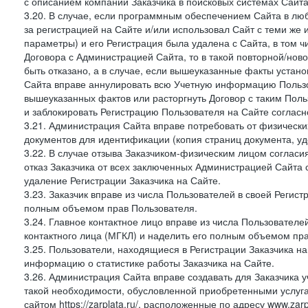
с описанием компании Заказчика в поисковых системах Сайт
3.20. В случае, если программным обеспечением Сайта в лю
за регистрацией на Сайте и/или использовал Сайт с теми же
параметры) и его Регистрация была удалена с Сайта, в том 
Договора с Администрацией Сайта, то в такой повторной/но
быть отказано, а в случае, если вышеуказанные факты уста
Сайта вправе аннулировать всю Учетную информацию Пользо
вышеуказанных фактов или расторгнуть Договор с таким По
и заблокировать Регистрацию Пользователя на Сайте согласн
3.21. Администрация Сайта вправе потребовать от физическ
документов для идентификации (копия страниц документа, у
3.22. В случае отзыва Заказчиком-физическим лицом согласи
отказ Заказчика от всех заключенных Администрацией Сайта с
удаление Регистрации Заказчика на Сайте.
3.23. Заказчик вправе из числа Пользователей в своей Регист
полным объемом прав Пользователя.
3.24. Главное контактное лицо вправе из числа Пользователе
контактного лица (МГКЛ) и наделить его полным объемом пр
3.25. Пользователи, находящиеся в Регистрации Заказчика н
информацию о статистике работы Заказчика на Сайте.
3.26. Администрация Сайта вправе создавать для Заказчика уче
такой необходимости, обусловленной приобретенными услугам
сайтом https://zarplata.ru/, расположенные по адресу www.zarpl