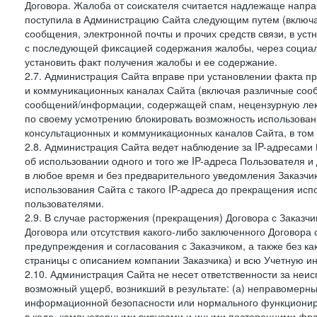
Договора. Жалоба от соискателя считается надлежаще напра
поступила в Администрацию Сайта следующим путем (включая
сообщения, электронной почты и прочих средств связи, в уст
с последующей фиксацией содержания жалобы, через социа
установить факт получения жалобы и ее содержание.
2.7. Администрация Сайта вправе при установлении факта 
и коммуникационных каналах Сайта (включая различные сооб
сообщений/информации, содержащей спам, нецензурную лекс
по своему усмотрению блокировать возможность использов
консультационных и коммуникационных каналов Сайта, в том 
2.8. Администрация Сайта ведет наблюдение за IP-адресами 
об использовании одного и того же IP-адреса Пользователя 
в любое время и без предварительного уведомления Заказчи
использования Сайта с такого IP-адреса до прекращения исп
пользователями.
2.9. В случае расторжения (прекращения) Договора с Заказч
Договора или отсутствия какого-либо заключенного Договора
предупреждения и согласования с Заказчиком, а также без к
страницы с описанием компании Заказчика) и всю Учетную и
2.10. Администрация Сайта не несет ответственности за неи
возможный ущерб, возникший в результате: (а) неправомерн
информационной безопасности или нормального функциониров
в коде, компьютерными вирусами и иными посторонними фраг