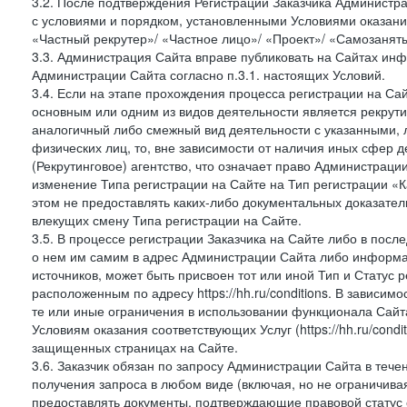
3.2. После подтверждения Регистрации Заказчика Администра
с условиями и порядком, установленными Условиями оказания У
«Частный рекрутер»/ «Частное лицо»/ «Проект»/ «Самозаняты
3.3. Администрация Сайта вправе публиковать на Сайтах ин
Администрации Сайта согласно п.3.1. настоящих Условий.
3.4. Если на этапе прохождения процесса регистрации на Сай
основным или одним из видов деятельности является рекрутин
аналогичный либо смежный вид деятельности с указанными, 
физических лиц, то, вне зависимости от наличия иных сфер д
(Рекрутинговое) агентство, что означает право Администраци
изменение Типа регистрации на Сайте на Тип регистрации «К
этом не предоставлять каких-либо документальных доказател
влекущих смену Типа регистрации на Сайте.
3.5. В процессе регистрации Заказчика на Сайте либо в пос
о нем им самим в адрес Администрации Сайта либо информа
источников, может быть присвоен тот или иной Тип и Статус 
расположенным по адресу https://hh.ru/conditions. В зависим
те или иные ограничения в использовании функционала Сайта
Условиям оказания соответствующих Услуг (https://hh.ru/condi
защищенных страницах на Сайте.
3.6. Заказчик обязан по запросу Администрации Сайта в тече
получения запроса в любом виде (включая, но не ограничива
предоставлять документы, подтверждающие правовой статус с