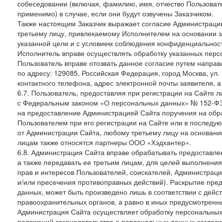
собеседовании (включая, фамилию, имя, отчество Пользоват
применимо) в случае, если они будут озвучены Заказчиком.
Также настоящим Заказчик выражает согласие Администраци
третьему лицу, привлекаемому Исполнителем на основании з
указанной цели и с условием соблюдения конфиденциальнос
Исполнитель вправе осуществлять обработку указанных персо
Пользователь вправе отозвать данное согласие путем напра
по адресу: 129085, Российская Федерация, город Москва, ул.
контактного телефона, адрес электронной почты заявителя, а
6.7. Пользователь, предоставляя при регистрации на Сайте 
с Федеральным законом «О персональных данных» № 152-ФЗ о
на предоставление Администрацией Сайта поручения на обр
Пользователем при его регистрации на Сайте или в последу
от Администрации Сайта, любому третьему лицу на основани
лицам также относятся партнеры ООО «Хэдхантер».
6.8. Администрация Сайта вправе обрабатывать предоставл
а также передавать ее третьим лицам, для целей выполнени
прав и интересов Пользователей, соискателей, Администраци
и/или пресечения противоправных действий). Раскрытие пр
данных, может быть произведено лишь в соответствии с дей
правоохранительных органов, а равно в иных предусмотренн
Администрация Сайта осуществляет обработку персональных
положений законодательства о персональных данных согласи