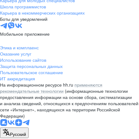
Карьера для молодых специалистов
pr@nsk.hh.ru
Школа программистов
Карьера в некоммерческих организациях
Минск
Боты для уведомлений
пр-т Дзержинского, д. 57,
10 этаж, помещение 45-1
Мобильное приложение
+375 (17)
336-03-02
Этика и комплаенс
pr@rabota.by
Оказание услуг
Использование сайтов
Алматы
Защита персональных данных
Пользовательское соглашение
пр. Абая, д. 151, БЦ Алатау,
ИТ аккредитация
12 этаж, офис 1209
На информационном ресурсе hh.ru
применяются
+7 727 232-13-13
рекомендательные технологии
(информационные технологии
pr@headhunter.com.kz
предоставления информации на основе сбора, систематизации
и анализа сведений, относящихся к предпочтениям пользователей
сети «Интернет», находящихся на территории Российской
Федерации)
Русский