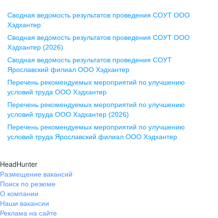
Сводная ведомость результатов проведения СОУТ ООО
Воронеж
Хэдхантер
Сводная ведомость результатов проведения СОУТ ООО
ул. Комиссаржевской, д. 10,
Хэдхантер (2026)
офис 1212
Сводная ведомость результатов проведения СОУТ
+7 473 280-05-05
Ярославский филиал ООО Хэдхантер
pr@vrn.hh.ru
Перечень рекомендуемых мероприятий по улучшению
условий труда ООО Хэдхантер
Казань
Перечень рекомендуемых мероприятий по улучшению
ул. Спартаковская, д. 2А, этаж 3,
условий труда ООО Хэдхантер (2026)
помещение 15
Перечень рекомендуемых мероприятий по улучшению
условий труда Ярославский филиал ООО Хэдхантер
+7 843 212-12-50
pr@kzn.hh.ru
HeadHunter
Размещение вакансий
Екатеринбург
Поиск по резюме
ул. Боевых Дружин, стр. 20,
О компании
5 этаж, офис 505, 521
Наши вакансии
Реклама на сайте
+7 343 226-79-99