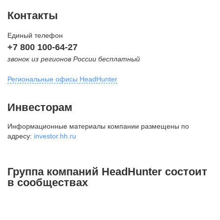
Контакты
Единый телефон
+7 800 100-64-27
звонок из регионов России бесплатный
Региональные офисы HeadHunter
Москва
Инвесторам
внутригородская территория
Информационные материалы компании размещены по
Муниципальный округ Тверской,
адресу:
investor.hh.ru
2-я Брестская ул., д. 48,
помещение 25
+7 495 974-64-27
Группа компаний HeadHunter состоит
+7 495 980-64-27
в сообществах
+7 495 134-92-24
press@hh.ru