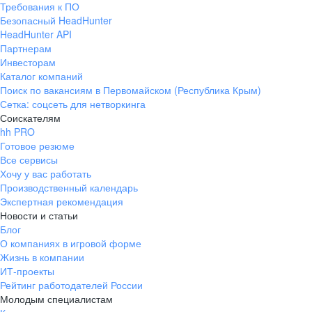
Требования к ПО
pr@ural.hh.ru
Безопасный HeadHunter
HeadHunter API
Краснодар
Партнерам
Инвесторам
ул. Янковского, д. 169, 7 этаж,
Каталог компаний
706 каб.
Поиск по вакансиям в Первомайском (Республика Крым)
+7 861 205-55-57
Сетка: соцсеть для нетворкинга
pr@krd.hh.ru
Соискателям
hh PRO
Готовое резюме
Владивосток
Все сервисы
пер. Ланинский д. 4, офис 3.4
Хочу у вас работать
Производственный календарь
+7 423 202-33-28
Экспертная рекомендация
pr@dv.hh.ru
Новости и статьи
Блог
Новосибирск
О компаниях в игровой форме
Жизнь в компании
ул. Большевистская, д. 35,
ИТ-проекты
помещение 21
Рейтинг работодателей России
+7 383 207-94-64
Молодым специалистам