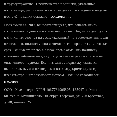
тратите много времени на поиск и вручную поднимаете
и трудоустройства. Преимущества подписки, указанные
резюме
на странице, рассчитаны на основе данных в среднем в неделю
после её покупки согласно
хотите сравнить себя с конкурентами и оценить шансы
исследованию
Подключая hh PRO, вы подтверждаете, что ознакомились
с условиями подписки и согласны с ними. Подписка даёт доступ
к функциям сервиса на срок, указанный при оформлении. Если
не отменить подписку, она автоматически продлится на тот же
срок. Вы имеете право в любое время отменить подписку
в личном кабинете — доступ к услугам сохранится до конца
оплаченного периода. Все платежи за подписку являются
окончательными и не подлежат возврату, кроме случаев,
предусмотренных законодательством. Полные условия есть
в оферте
ООО «Хэдхантер», ОГРН 1067761906805, 125047, г. Москва,
вн. тер. г. Муниципальный округ Тверской, ул. 2-я Брестская,
д. 48, помещ. 25